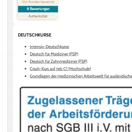
Von Kunden bewertet
8
Bewertungen
SEHR GUT
%
88
Authentizität
Empfehlungen auf
ProvenExpert.com
5,00
/
4,88
DEUTSCHKURSE
8
Bewertungen auf ProvenExpert.com
Intensiv-Deutschkurse
Deutsch für Mediziner (FSP)
Erfahren Sie mehr über dieses Bewertungssiegel
Deutsch für Zahnmediziner (FSP)
Profil ansehen
05.08.2025
Crash-Kurs auf telc C1 (Hochschule)
Grundlagen der medizinischen Arbeitswelt für ausländische