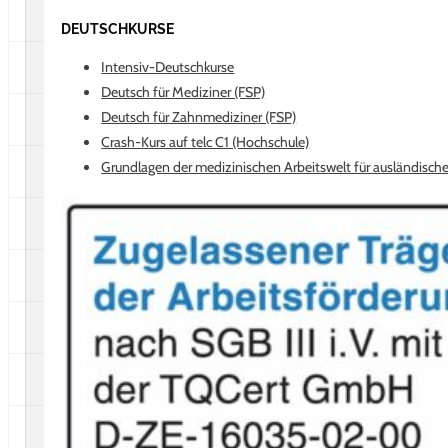
DEUTSCHKURSE
8
Bewertungen auf ProvenExpert.com
Intensiv-Deutschkurse
Deutsch für Mediziner (FSP)
Erfahren Sie mehr über dieses Bewertungssiegel
Deutsch für Zahnmediziner (FSP)
Profil ansehen
05.08.2025
Crash-Kurs auf telc C1 (Hochschule)
Grundlagen der medizinischen Arbeitswelt für ausländische