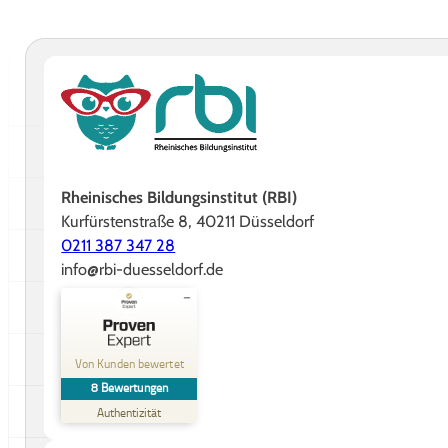
Rheinisches Bildungsinstitut (RBI)
Kurfürstenstraße 8, 40211 Düsseldorf
0211 387 347 28
info@rbi-duesseldorf.de
Kundenbewertungen und Erfahrungen zu
Rheinisches Bildungsinstitut GmbH
Von Kunden bewertet
8
Bewertungen
SEHR GUT
%
88
Authentizität
Empfehlungen auf
ProvenExpert.com
5,00
/
4,88