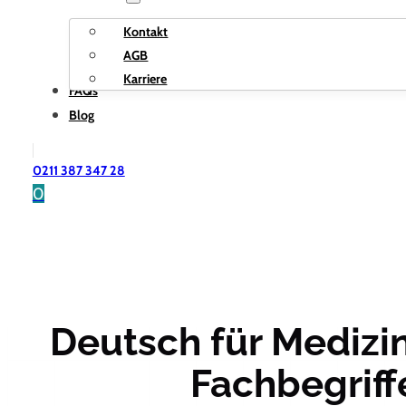
Kontakt
AGB
Karriere
FAQs
Blog
0211 387 347 28
0
Deutsch für Medizin
Fachbegriff