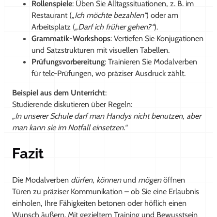
Rollenspiele
: Üben Sie Alltagssituationen, z. B. im
Restaurant (
„Ich möchte bezahlen“
) oder am
Arbeitsplatz (
„Darf ich früher gehen?“
).
Grammatik-Workshops
: Vertiefen Sie Konjugationen
und Satzstrukturen mit visuellen Tabellen.
Prüfungsvorbereitung
: Trainieren Sie Modalverben
für telc-Prüfungen, wo präziser Ausdruck zählt.
Beispiel aus dem Unterricht
:
Studierende diskutieren über Regeln:
„In unserer Schule darf man Handys nicht benutzen, aber
man kann sie im Notfall einsetzen.“
Fazit
Die Modalverben
dürfen
,
können
und
mögen
öffnen
Türen zu präziser Kommunikation – ob Sie eine Erlaubnis
einholen, Ihre Fähigkeiten betonen oder höflich einen
Wunsch äußern. Mit gezieltem Training und Bewusstsein