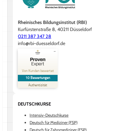
Rheinisches Bildungsinstitut (RBI)
Kurfürstenstraße 8, 40211 Düsseldorf
0211 387 347 28
info@rbi-duesseldorf.de
Kundenbewertungen und Erfahrungen zu
Rheinisches Bildungsinstitut GmbH
Von Kunden bewertet
10
Bewertungen
SEHR GUT
%
90
Authentizität
Empfehlungen auf
ProvenExpert.com
5,00
/
4,90
DEUTSCHKURSE
10
Bewertungen auf ProvenExpert.com
Intensiv-Deutschkurse
Deutsch für Mediziner (FSP)
Erfahren Sie mehr über dieses Bewertungssiegel
Deutsch für Zahnmediziner (FSP)