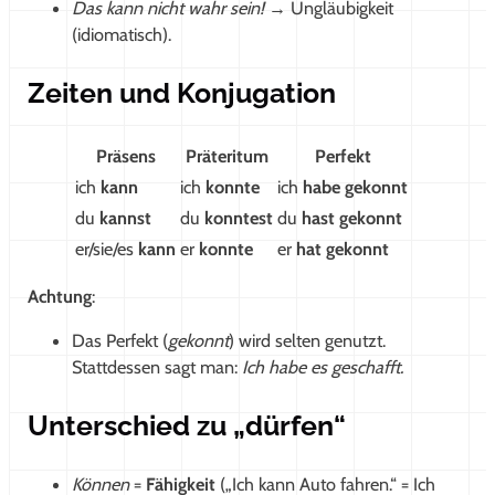
Das kann nicht wahr sein!
→ Ungläubigkeit
(idiomatisch).
Zeiten und Konjugation
Präsens
Präteritum
Perfekt
ich
kann
ich
konnte
ich
habe gekonnt
du
kannst
du
konntest
du
hast gekonnt
er/sie/es
kann
er
konnte
er
hat gekonnt
Achtung
:
Das Perfekt (
gekonnt
) wird selten genutzt.
Stattdessen sagt man:
Ich habe es geschafft.
Unterschied zu „dürfen“
Können
=
Fähigkeit
(„Ich kann Auto fahren.“ = Ich