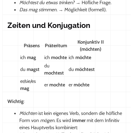
Möchtest du etwas trinken?
→ Höfliche Frage.
Das mag stimmen.
→ Möglichkeit (formell).
Zeiten und Konjugation
Konjunktiv II
Präsens
Präteritum
(möchten)
ich
mag
ich
mochte
ich
möchte
du
du
magst
du
möchtest
mochtest
er/sie/es
er
mochte
er
möchte
mag
Wichtig
:
Möchten
ist kein eigenes Verb, sondern die höfliche
Form von
mögen
. Es wird
immer
mit dem Infinitiv
eines Hauptverbs kombiniert: