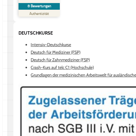
8
Bewertungen
SEHR GUT
%
88
Authentizität
Empfehlungen auf
ProvenExpert.com
5,00
/
4,88
DEUTSCHKURSE
8
Bewertungen auf ProvenExpert.com
Intensiv-Deutschkurse
Deutsch für Mediziner (FSP)
Erfahren Sie mehr über dieses Bewertungssiegel
Deutsch für Zahnmediziner (FSP)
Profil ansehen
05.08.2025
Crash-Kurs auf telc C1 (Hochschule)
Grundlagen der medizinischen Arbeitswelt für ausländische