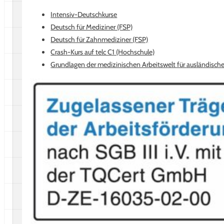
Bewertungen auf ProvenExpert.com
Intensiv-Deutschkurse
Deutsch für Mediziner (FSP)
Erfahren Sie mehr über dieses Bewertungssiegel
Deutsch für Zahnmediziner (FSP)
Profil ansehen
05.08.2025
Crash-Kurs auf telc C1 (Hochschule)
Grundlagen der medizinischen Arbeitswelt für ausländische