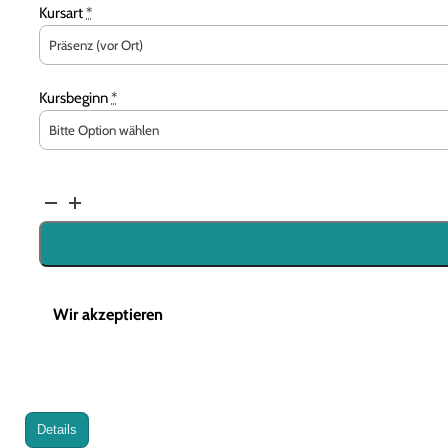
Kursart
*
Kursbeginn
*
Crash-
Kurs
auf
telc
C1
Wir akzeptieren
(Hochschule)
Menge
Details