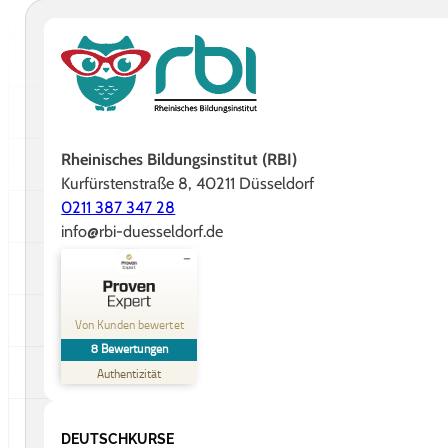
Rheinisches Bildungsinstitut (RBI)
Kurfürstenstraße 8, 40211 Düsseldorf
0211 387 347 28
info@rbi-duesseldorf.de
Kundenbewertungen und Erfahrungen zu
Rheinisches Bildungsinstitut GmbH
Von Kunden bewertet
8
Bewertungen
SEHR GUT
%
88
Authentizität
Empfehlungen auf
ProvenExpert.com
5,00
/
4,88
DEUTSCHKURSE
8