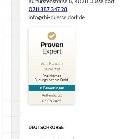
Kurfürstenstraße 8, 40211 Düsseldorf
0211 387 347 28
info@rbi-duesseldorf.de
Kundenbewertungen und Erfahrungen zu
Rheinisches Bildungsinstitut GmbH
Von Kunden
%
88
SEHR GUT
bewertet
Empfehlungen auf
Rheinisches
ProvenExpert.com
5,00
/
4,88
Bildungsinstitut GmbH
8
Bewertungen
Authentizität
8
05.08.2025
Bewertungen auf ProvenExpert.com
Erfahren Sie mehr über dieses Bewertungssiegel
DEUTSCHKURSE
Profil ansehen
05.08.2025